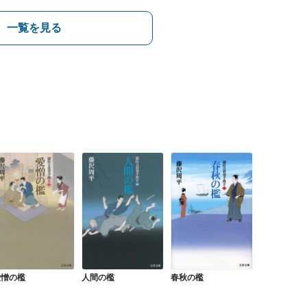
一覧を見る
人間の檻
春秋の檻
愛憎の檻