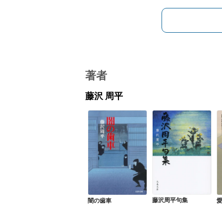
著者
藤沢 周平
藤沢周平句集
闇の歯車