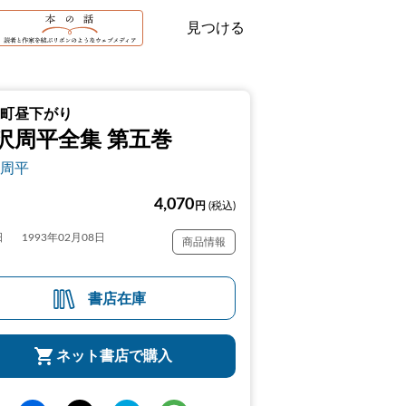
見つける
町昼下がり
沢周平全集 第五巻
周平
4,070
円
(税込)
日
1993年02月08日
商品情報
書店在庫
ネット書店で購入