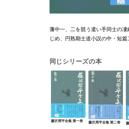
藩中一、二を競う遣い手同士の凄
じめ、円熟期士道小説の中・短篇
同じシリーズの本
藤沢周平全集 第一巻
藤沢周平全集 第二巻