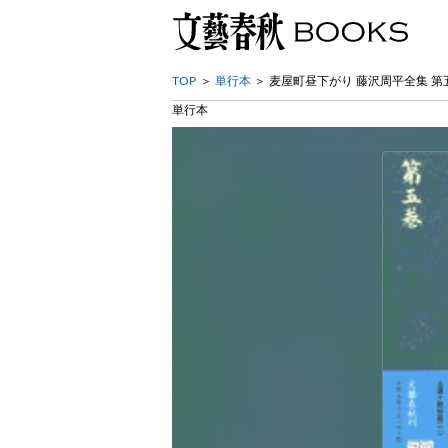
TOP
単行本
麦屋町昼下がり 藤沢周平全集 第
単行本