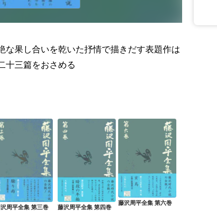
絶な果し合いを乾いた抒情で描きだす表題作は
二十三篇をおさめる
藤沢周平全集 第六巻
藤沢周平全集 第四巻
藤沢周平全集 第三巻