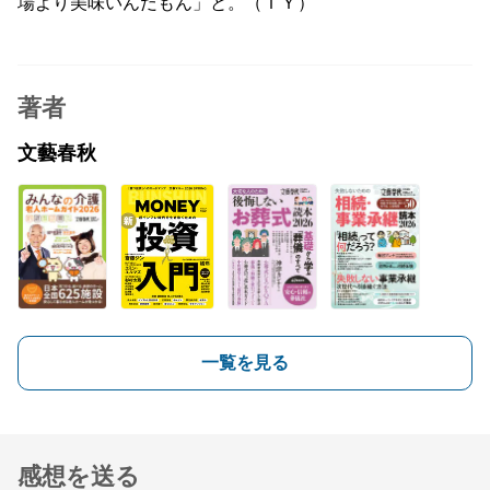
場より美味いんだもん」と。（ＴＹ）
著者
文藝春秋
一覧を見る
感想を送る