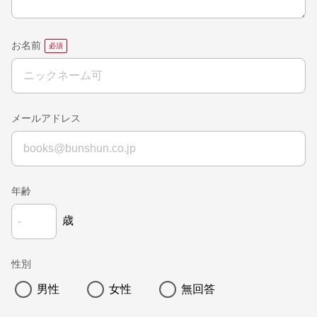
お名前
メールアドレス
年齢
歳
性別
男性
女性
無回答