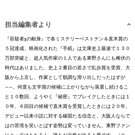
担当編集者より
『容疑者χの献身』で各ミステリーベストテン＆直木賞の
５冠達成、映画化された『手紙』は文庫史上最速で１３０
万部突破と、超人気作家の１人である東野さんにも雌伏の
時代はありました。史上２番目の若さで乱歩賞を受賞、大
阪から上京し、作家として順調な滑り出しだったはずが
——。何度も文学賞の候補に上がりながら落選し続けるこ
と１０数回、ようやく『秘密』でブレイクしたときには１
０年、６回目の候補で直木賞を受賞したときには２０年。
デビュー以来小説に対する確固たる信念と、大阪人ならで
はの苦境を笑いとばす姿勢は変っていません。東野ファン