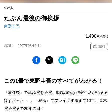
単行本
たぶん最後の御挨拶
東野圭吾
1,430
円
(税込)
発売日
2007年01月31日
商品情報
この1冊で東野圭吾のすべてがわかる！
『放課後』で乱歩賞を受賞、順風満帆な作家生活が始まる
はずだった——。『秘密』でブレイクするまで10年、直木
賞受賞まで20年の日々