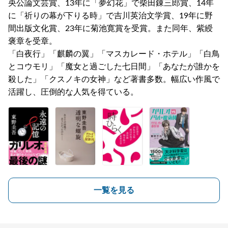
央公論文芸賞、13年に「夢幻花」で柴田錬三郎賞、14年
に「祈りの幕が下りる時」で吉川英治文学賞、19年に野
間出版文化賞、23年に菊池寛賞を受賞。また同年、紫綬
褒章を受章。
「白夜行」「麒麟の翼」「マスカレード・ホテル」「白鳥
とコウモリ」「魔女と過ごした七日間」「あなたが誰かを
殺した」「クスノキの女神」など著書多数。幅広い作風で
活躍し、圧倒的な人気を得ている。
一覧を見る