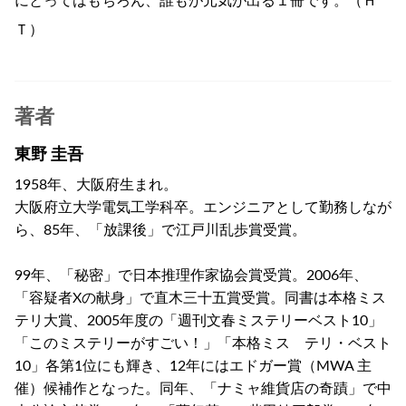
にとってはもちろん、誰もが元気が出る１冊です。（Ｈ
Ｔ）
著者
東野 圭吾
1958年、大阪府生まれ。
大阪府立大学電気工学科卒。エンジニアとして勤務しなが
ら、85年、「放課後」で江戸川乱歩賞受賞。
99年、「秘密」で日本推理作家協会賞受賞。2006年、
「容疑者Xの献身」で直木三十五賞受賞。同書は本格ミス
テリ大賞、2005年度の「週刊文春ミステリーベスト10」
「このミステリーがすごい！」「本格ミス テリ・ベスト
10」各第1位にも輝き、12年にはエドガー賞（MWA 主
催）候補作となった。同年、「ナミャ維貨店の奇蹟」で中