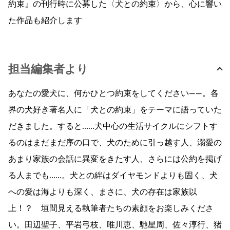
約束』の刊行時に公募した〈犬との約束〉から、心に響い
た作品も紹介します
担当編集者より
あなたの愛犬に、何かひとつ約束をしてください——。各
界の犬好き著名人に「犬との約束」をテーマに語っていた
だきました。すると……犬中心の生活サイクルにシフトす
るのはまだまだ序の口で、犬のために引っ越す人、溺愛の
あまり家族の会話に異変をきたす人、さらには公約を掲げ
る人までも……。犬との絆はダイヤモンドよりも固く、犬
への愛は海よりも深く、まさに、犬の存在は家族以
上！？ 垣間見える執筆者たちの素顔をお楽しみくださ
い。田辺聖子、平岩弓枝、唯川恵、馳星周、佐々淳行、猪