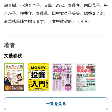
瀬直樹、小池百合子、寺島しのぶ、齋藤孝、内田恭子、松
たか子、押井守、齋藤薫、田中宥久子等等、総勢２７名、
豪華執筆陣で贈ります。（文中敬称略）（ＫＡ）
著者
文藝春秋
一覧を見る