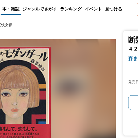
本・雑誌
ジャンルでさがす
ランキング
イベント
見つける
正快女伝
断
４２
森ま
発売