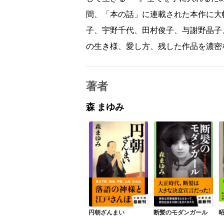
間、「本の話」に連載された本作に大
子、宇野千代、田村俊子、与謝野晶子
の生き様、愛し方、残した作品を濃密
著者
森 まゆみ
円朝ざんまい
断髪のモダンガール