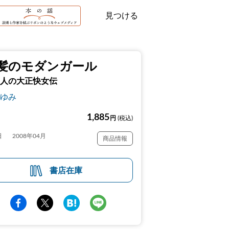
見つける
髪のモダンガール
人の大正快女伝
ゆみ
1,885
円
(税込)
日
2008年04月
商品情報
書店在庫