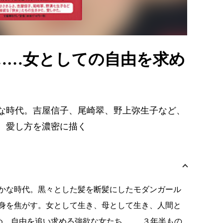
……女としての自由を求め
な時代。吉屋信子、尾崎翠、野上弥生子など、
、愛し方を濃密に描く
かな時代。黒々とした髪を断髪にしたモダンガール
身を焦がす。女として生き、母として生き、人間と
め、自由を追い求める強欲な女たち……。３年半もの