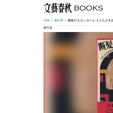
TOP
単行本
断髪のモダンガール ４２人の大
単行本