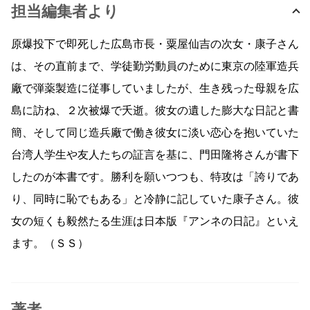
担当編集者より
原爆投下で即死した広島市長・粟屋仙吉の次女・康子さん
は、その直前まで、学徒勤労動員のために東京の陸軍造兵
廠で弾薬製造に従事していましたが、生き残った母親を広
島に訪ね、２次被爆で夭逝。彼女の遺した膨大な日記と書
簡、そして同じ造兵廠で働き彼女に淡い恋心を抱いていた
台湾人学生や友人たちの証言を基に、門田隆将さんが書下
したのが本書です。勝利を願いつつも、特攻は「誇りであ
り、同時に恥でもある」と冷静に記していた康子さん。彼
女の短くも毅然たる生涯は日本版『アンネの日記』といえ
ます。（ＳＳ）
著者