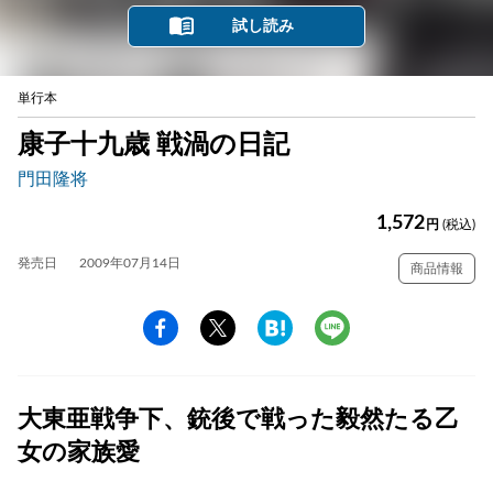
試し読み
単行本
康子十九歳 戦渦の日記
門田隆将
1,572
円
(税込)
発売日
2009年07月14日
商品情報
大東亜戦争下、銃後で戦った毅然たる乙
女の家族愛