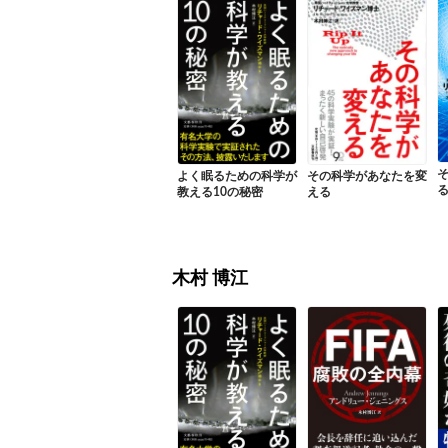
よく眠るための科学が
その科学があなたを変
教える10の秘密
える
木村 博江