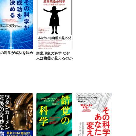
その科学が成功を決め
超常現象の科学 なぜ
る
人は幽霊が見えるのか