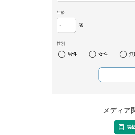
年齢
歳
性別
男性
女性
無
メディア
表