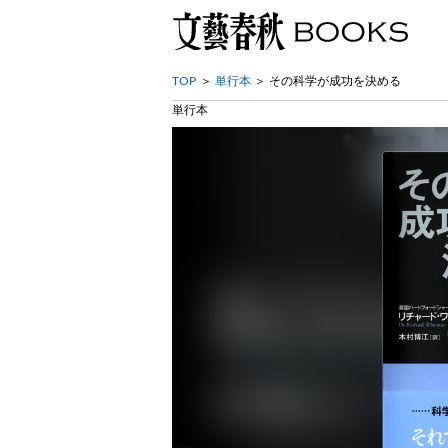
TOP
単行本
その科学が成功を決める
単行本