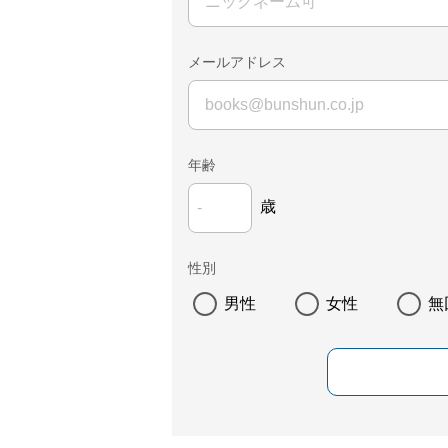
メールアドレス
年齢
歳
性別
男性
女性
無