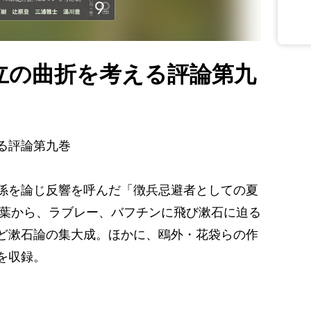
立の曲折を考える評論第九
る評論第九巻
係を論じ反響を呼んだ「徴兵忌避者としての夏
言葉から、ラブレー、バフチンに飛び漱石に迫る
ど漱石論の集大成。ほかに、鴎外・花袋らの作
を収録。