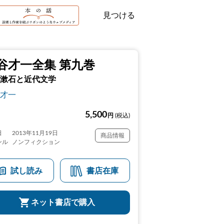
見つける
谷才一全集 第九巻
漱石と近代文学
才一
5,500
円
(税込)
日
2013年11月19日
商品情報
ンル
ノンフィクション
試し読み
書店在庫
ネット書店で購入