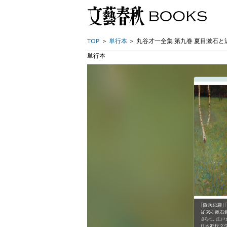
TOP
単行本
丸谷才一全集 第九巻 夏目漱石と
単行本