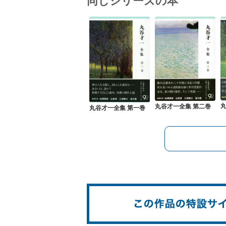
同じシリーズの本
丸谷才一全集 第二巻
丸谷才一全集 第一巻