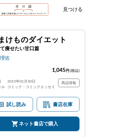
見つける
まけものダイエット
て痩せたい甘口篇
理佐
1,045
円
(税込)
日
2015年01月30日
商品情報
ンル
コミック・コミックエッセイ
試し読み
書店在庫
ネット書店で購入