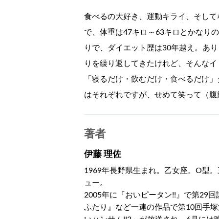
食べるの大好き、運動キライ、そして
で、体重は47キロ～63キロとかなり
りで、ダイエット歴は30年越え。あ
りを繰り返してきたけれど、そんなイ
「寝るだけ・飲むだけ・食べるだけ」
はそれぞれですが、せめて笑って（腹
著者
伊藤 理佐
1969年長野県生まれ。乙女座。O型。
ュー。
2005年に『おいピータン!!』で第29
ふたり』など一連の作品で第10回手塚治