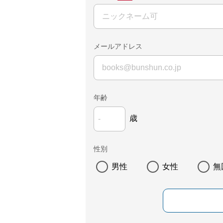
メールアドレス
年齢
歳
性別
男性
女性
無