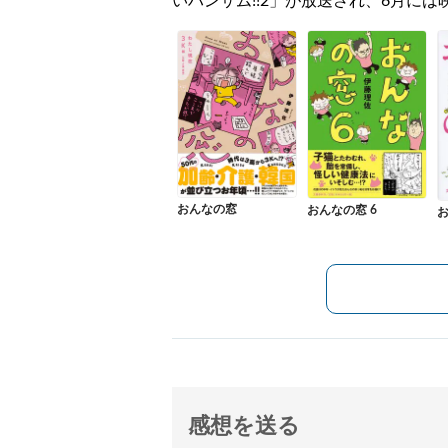
いハンサム!!2」が放送され、6月には
おんなの窓
おんなの窓 6
感想を送る