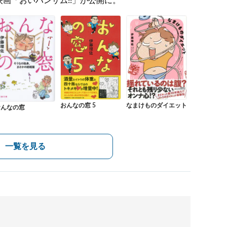
映画「おいハンサム!!」が公開に。
なまけものダイエット
おんなの窓 5
おんなの窓
一覧を見る