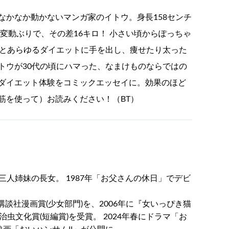
なかなか動かないマンガ家のイトウ。身長158センチ
の変動ぶりで、その差16キロ！ 小さい頃からぽっちゃ
りとあらゆるダイエットに手を出し、痩せたり太った
トウが30代の頃にハマった、なまけものならではの
ダイエット体験をコミックエッセイに。効果のほど
筋を使って）お読みください！（BT）
三人姉妹の長女。 1987年「お父さんの休日」でデビ
回講談社漫画賞(少女部門)を、2006年に『女いっぴき猫
虫文化賞(短編賞)を受賞。 2024年春にドラマ「お