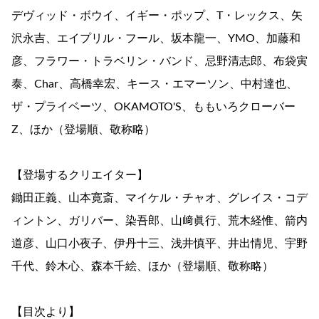
デヴィッド・ボウイ、イギー・ポップ、T・レックス、矢
沢永吉、エイプリル・フール、坂本龍一、YMO、加藤和
彦、フラワー・トラベリン・バンド、忌野清志郎、布袋寅
泰、Char、高橋幸宏、キース・エマーソン、中村達也、
ザ・プライベーツ、OKAMOTO'S、ももいろクローバー
Z、ほか（登場順、敬称略）
【登場するクリエイター】
鋤田正義、山本寛斎、マイケル・チャオ、グレイス・コデ
ィントン、ガリバー、染吾郎、山﨑眞行、荒木経惟、箭内
道彦、山口小夜子、伊丹十三、浅井慎平、井出情児、宇野
千代、鈴木心、森本千絵、ほか（登場順、敬称略）
【目次より】