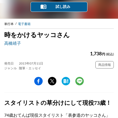
試し読み
単行本
電子書籍
時をかけるヤッコさん
高橋靖子
1,738
円
(税込)
発売日
2015年07月11日
商品情報
ジャンル
随筆・エッセイ
スタイリストの草分けにして現役73歳！
74歳おてんば現役スタイリスト「表参道のヤッコさん」