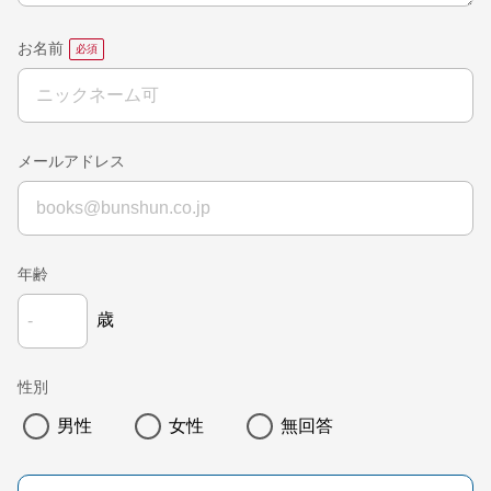
お名前
メールアドレス
年齢
歳
性別
男性
女性
無回答