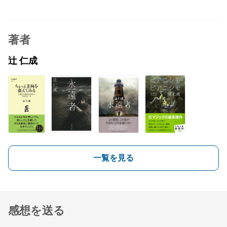
著者
辻 仁成
一覧を見る
感想を送る