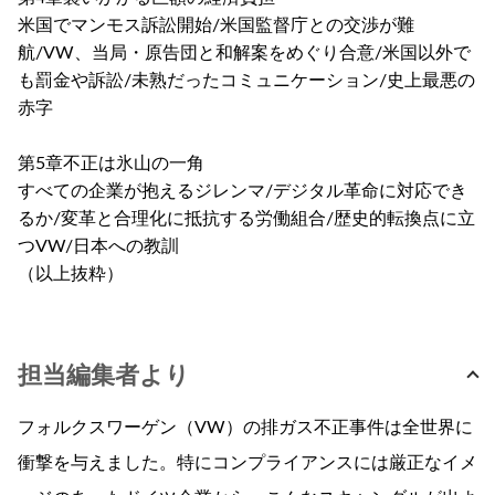
米国でマンモス訴訟開始/米国監督庁との交渉が難
航/VW、当局・原告団と和解案をめぐり合意/米国以外で
も罰金や訴訟/未熟だったコミュニケーション/史上最悪の
赤字
第5章不正は氷山の一角
すべての企業が抱えるジレンマ/デジタル革命に対応でき
るか/変革と合理化に抵抗する労働組合/歴史的転換点に立
つVW/日本への教訓
（以上抜粋）
担当編集者より
フォルクスワーゲン（VW）の排ガス不正事件は全世界に
衝撃を与えました。特にコンプライアンスには厳正なイメ