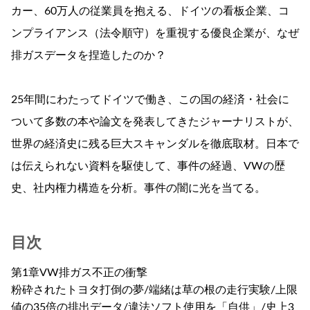
カー、60万人の従業員を抱える、ドイツの看板企業、コ
ンプライアンス（法令順守）を重視する優良企業が、なぜ
排ガスデータを捏造したのか？
25年間にわたってドイツで働き、この国の経済・社会に
ついて多数の本や論文を発表してきたジャーナリストが、
世界の経済史に残る巨大スキャンダルを徹底取材。日本で
は伝えられない資料を駆使して、事件の経過、VWの歴
史、社内権力構造を分析。事件の闇に光を当てる。
目次
第1章VW排ガス不正の衝撃
粉砕されたトヨタ打倒の夢/端緒は草の根の走行実験/上限
値の35倍の排出データ/違法ソフト使用を「自供」/史上3