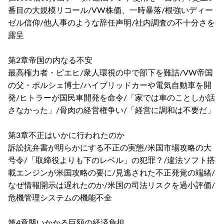
番目の大規模リコール/VW株価、一時暴落/根強いディー
ゼル信仰/他人事のような辞任声明/社内調査の不十分さを
露呈
第2章帝国の内なる不安
最高権力者・ピエヒ/衆人環視の中で部下を難詰/VW帝国
の父・ポルシェ博士/ハイブリッドカーや電気自動車を開
発/ヒトラーが国民車開発を命令/「家では車のことしか話
さなかった」/骨肉の経営権争い/「経営に調和は不要だ」
第3章不正はいかに行われたのか
訴訟抗弁書が明らかにする不正の実態/米国市場攻略の大
号令/「取締役よりも下のレベル」の犯罪？/違法ソフト搭
載エンジンが米国攻略の要に/見逃された不正発覚の端緒/
なぜ情報開示は遅れたのか/米国の司法リスクを過小評価/
危機管理システムの機能不全
第4章襲いかかる巨額の経済負担