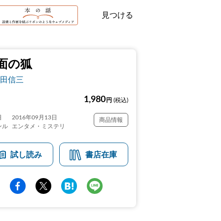
見つける
面の狐
田信三
1,980
円
(税込)
日
2016年09月13日
商品情報
ンル
エンタメ・ミステリ
試し読み
書店在庫