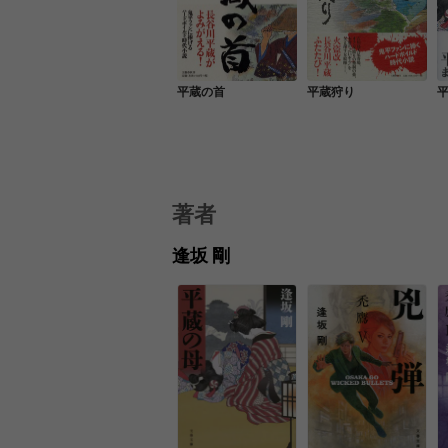
平蔵の首
平蔵狩り
著者
逢坂 剛