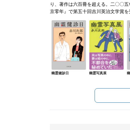
り、著作は六百冊を超える。二〇〇五
京零年』で第五十回吉川英治文学賞を
幽霊健診日
幽霊写真展