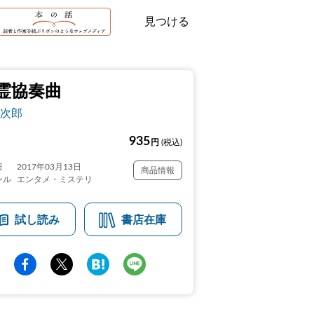
見つける
霊協奏曲
次郎
935
円
(税込)
日
2017年03月13日
商品情報
ンル
エンタメ・ミステリ
試し読み
書店在庫