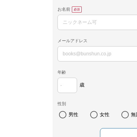
お名前
メールアドレス
年齢
歳
性別
男性
女性
無