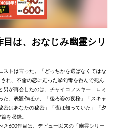
作目は、おなじみ幽霊シリ
ニストは言った。「どっちかを選ばなくてはな
弄され、不倫の恋に走った挙句毒を呑んで死ん
と男が再会したのは、チャイコフスキー「ロミ
った。表題作ほか、「後ろ姿の夜桜」「スキャ
秘密はあなたの秘密」「夜は知っていた」「夕
7篇を収録。
べき600作目は、デビュー以来の「幽霊シリー