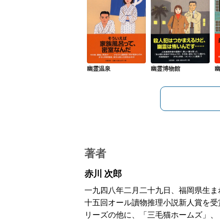
幽霊温泉
幽霊博物館
著者
赤川 次郎
一九四八年二月二十九日、福岡県生ま
十五回オール讀物推理小説新人賞を受
リーズの他に、「三毛猫ホームズ」、