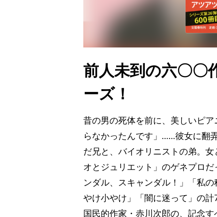
前人未到の六〇〇
ーズ！
昔の男の死体を前に、美しいピア
らなかったんです」……彼女に翻
だ兄と、バイオリニストの弟。女
オとジュリエット」のゲネプロだ
ンダル、スキャンダル！」「私の
やけ小やけ」「闇に迷って」の計
国民的作家・赤川次郎の、記念す