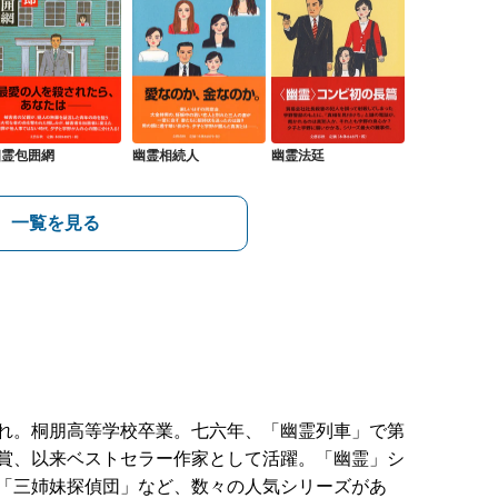
幽霊包囲網
幽霊相続人
幽霊法廷
一覧を見る
れ。桐朋高等学校卒業。七六年、「幽霊列車」で第
賞、以来ベストセラー作家として活躍。「幽霊」シ
「三姉妹探偵団」など、数々の人気シリーズがあ