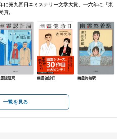
年に第九回日本ミステリー文学大賞、一六年に『東
受賞。
幽霊認証局
幽霊健診日
幽霊終着駅
一覧を見る