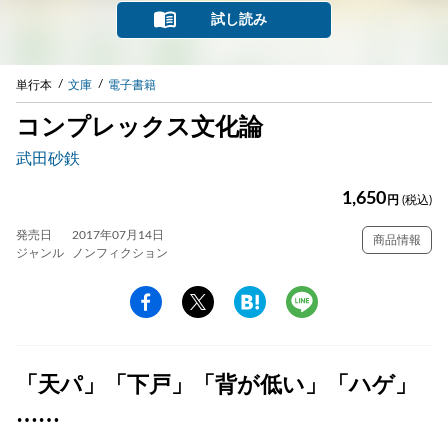
試し読み
単行本
文庫
電子書籍
コンプレックス文化論
武田砂鉄
1,650
円
(税込)
発売日
2017年07月14日
商品情報
ジャンル
ノンフィクション
「天パ」「下戸」「背が低い」「ハゲ」
……