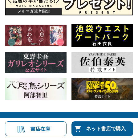
会社概要
自費出版のご案内
お問合せ
ネット書店で購入
書店在庫
株式会社文藝春秋
文春オンライン
Number Web
CREA WEB
Copyright © Bungeishunju Ltd.