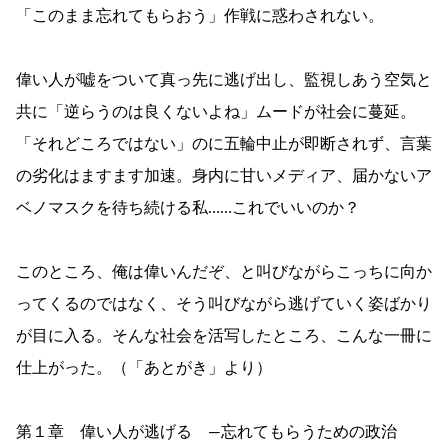
「このまま忘れてもらおう」作戦に惑わされない。
偉い人が嘘をついて真っ先に逃げ出し、監視しあう空気と
共に「逆らうのは良くないよね」ムードが社会に蔓延。
「それどころではない」のに五輪中止が即断されず、言葉
の劣化はますます加速。身内に甘いメディア、届かないア
ベノマスクを待ち続ける私……これでいいのか？
このところ、俺は偉いんだぞ、と叫びながらこっちに向か
ってくるのではなく、そう叫びながら逃げていく姿ばかり
が目に入る。そんな社会を活写したところ、こんな一冊に
仕上がった。（「あとがき」より）
第１章 偉い人が逃げる ―忘れてもらうための政治