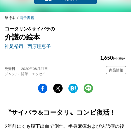
単行本
電子書籍
コータリン&サイバラの
介護の絵本
神足裕司
西原理恵子
1,650
円
(税込)
発売日
2020年08月27日
商品情報
ジャンル
随筆・エッセイ
〝サイバラ&コータリ〟コンビ復活！
9年前にくも膜下出血で倒れ、半身麻痺および失語症の後