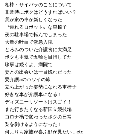
相棒・サイバラのことについて
非常時にボクはどうすればいい？
我が家の車が新しくなった
〝乗れるロボット〟な車椅子
夜の駐車場で転んでしまった
大量の吐血で緊急入院！
とろみのついた介護食に大満足
ボクも本気で五輪を目指してた
珍事は続くよ、病院で
妻との出会いは一目惚れだった
要介護5のハワイの旅
立ち上がった姿勢になれる車椅子
好きな車が介護車になる！
ディズニーリゾートはスゴイ！
また行きたくなる新国立競技場
コロナ禍で変わったボクの日常
梨を剝けるようになった！
何よりも家族が喜ぶ顔が見たい …etc