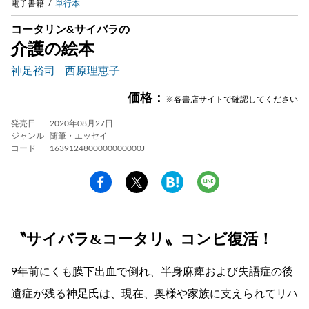
電子書籍
単行本
コータリン&サイバラの
介護の絵本
神足裕司
西原理恵子
価格：
※各書店サイトで確認してください
発売日
2020年08月27日
ジャンル
随筆・エッセイ
コード
1639124800000000000J
〝サイバラ&コータリ〟コンビ復活！
9年前にくも膜下出血で倒れ、半身麻痺および失語症の後
遺症が残る神足氏は、現在、奥様や家族に支えられてリハ