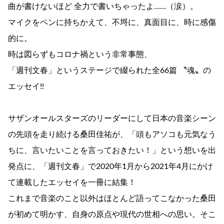
曲が書けないほど 全力で書いちゃったよ……（涙）。
マイクをペンに持ちかえて、不埒に、真面目に、時に感傷
的に。
時は図らずもコロナ禍という非常事態、
「週刊文春」というステージで綴られた全66篇 〝魂〟の
エッセイ!!
サザンオールスターズのリーダーにして日本の音楽シーン
の先頭を走り続ける桑田佳祐が、「頭もアソコも元気なう
ちに、言いたいことを言っておきたい！」という想いを出
発点に、「週刊文春」で2020年1月から2021年4月にかけ
て連載したエッセイを一冊に結集！
これまで音楽のこと以外はほとんど語ってこなかった桑田
が初めて明かす、自身の原点や現代の世相への思い。そこ