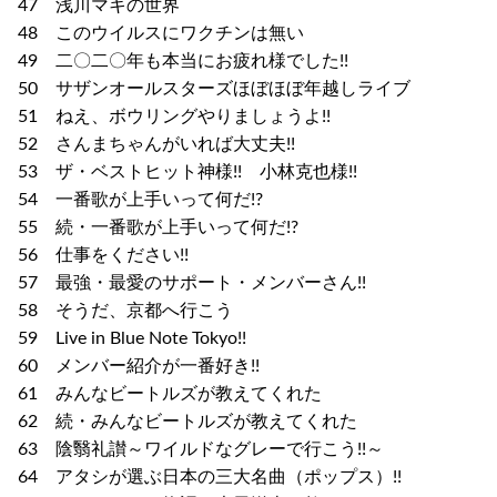
47 浅川マキの世界
48 このウイルスにワクチンは無い
49 二〇二〇年も本当にお疲れ様でした!!
50 サザンオールスターズほぼほぼ年越しライブ
51 ねえ、ボウリングやりましょうよ!!
52 さんまちゃんがいれば大丈夫!!
53 ザ・ベストヒット神様!! 小林克也様!!
54 一番歌が上手いって何だ!?
55 続・一番歌が上手いって何だ!?
56 仕事をください!!
57 最強・最愛のサポート・メンバーさん!!
58 そうだ、京都へ行こう
59 Live in Blue Note Tokyo!!
60 メンバー紹介が一番好き!!
61 みんなビートルズが教えてくれた
62 続・みんなビートルズが教えてくれた
63 陰翳礼讃～ワイルドなグレーで行こう!!～
64 アタシが選ぶ日本の三大名曲（ポップス）!!