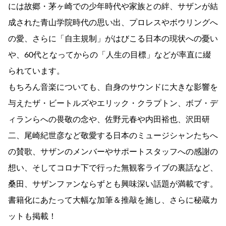
には故郷・茅ヶ崎での少年時代や家族との絆、サザンが結
成された青山学院時代の思い出、プロレスやボウリングへ
の愛、さらに「自主規制」がはびこる日本の現状への憂い
や、60代となってからの「人生の目標」などが率直に綴
られています。
もちろん音楽についても、自身のサウンドに大きな影響を
与えたザ・ビートルズやエリック・クラプトン、ボブ・デ
ィランらへの畏敬の念や、佐野元春や内田裕也、沢田研
二、尾崎紀世彦など敬愛する日本のミュージシャンたちへ
の賛歌、サザンのメンバーやサポートスタッフへの感謝の
想い、そしてコロナ下で行った無観客ライブの裏話など、
桑田、サザンファンならずとも興味深い話題が満載です。
書籍化にあたって大幅な加筆＆推敲を施し、さらに秘蔵カ
ットも掲載！