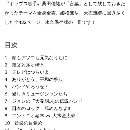
〝ポップス歌手〟桑田佳祐が「言葉」として残しておきた
かったテーマを全身全霊、縦横無尽、天衣無縫に書き尽く
した全432ページ、永久保存版の一冊です！
目次
1 頭もアソコも元気なうちに
2 親父と茅ヶ崎と
3 テレビはつらいよ
4 ありがとう、平和の祭典
5 バンドやろうぜ!?
6 愛しきミュージシャンたち
7 ジョンの〝大発明.あの伝説バンド
8 日本のロック、舐めんなよ!!
9 アントニオ猪木 vs. 大木金太郎
10 音楽の目覚め