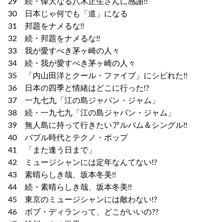
29 続・偉大なる八木正生さんに感謝!!
30 日本じゃ何でも「道」になる
31 邦題をナメるな!!
32 続・邦題をナメるな!!
33 我が愛すべき茅ヶ崎の人々
34 続・我が愛すべき茅ヶ崎の人々
35 「内山田洋とクール・ファイブ」にシビれた!!
36 日本の四季と情緒はどこに行った!?
37 一九七九「江の島ジャパン・ジャム」
38 続・一九七九「江の島ジャパン・ジャム」
39 無人島に持って行きたいアルバム＆シングル!!
40 バブル時代とテクノ・ポップ
41 「また逢う日まで」
42 ミュージシャンには定年なんてない!?
43 素晴らしき哉、坂本冬美!!
44 続・素晴らしき哉、坂本冬美!!
45 東京のミュージシャンには敵わない!?
46 ボブ・ディランって、どこがいいの??