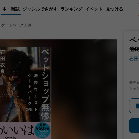
本・雑誌
ジャンルでさがす
ランキング
イベント
見つける
トゲートパークⅩⅧ
ペ
池袋
石田
発売
ジャ