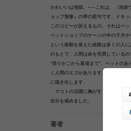
かわいいは地獄。――これは、〈池袋
ョップ無惨』の帯の惹句です。ドキ
このコピーが訴えるもの、それはペッ
ペットショップのケージの中の子犬や
という衝動を覚えた経験は多くの人に
のもとで、人間は命を売買しているの
“揺りかごから墓場まで”、ペットの
く人間のエゴがあります。そんな残酷
に描き出します。
マコトの活躍に胸がすく思いをしな
自分を戒めました。
著者