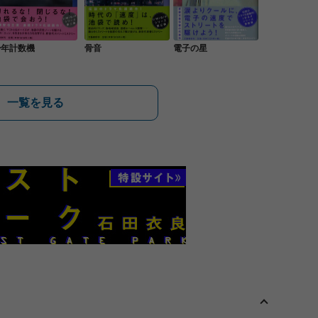
少年計数機
骨音
電子の星
一覧を見る