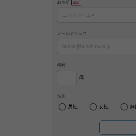
お名前
メールアドレス
年齢
歳
性別
男性
女性
無