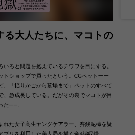
する大人たちに、マコトの
ろいろと問題を抱えているチワワを目にする。
ットショップで買ったという。CGペットーー
ど、「揺りかごから墓場まで」ペットのすべて
で、急成長している。だがその裏でマコトが目
った――。
まれた女子高生ヤングケアラー、賽銭泥棒を疑
アプリを利用した美人局を描く全4編収録。