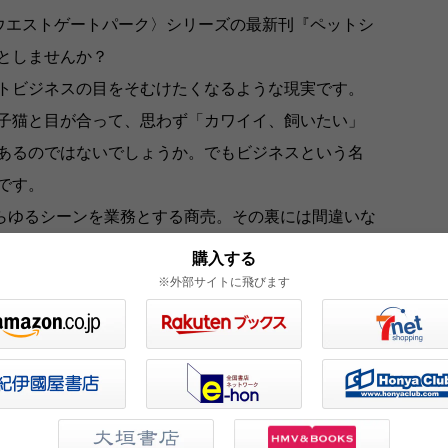
ウエストゲートパーク〉シリーズの最新刊『ペットシ
ッとしませんか？
トビジネスの目をそむけたくなるような現実です。
子猫と目が合って、思わず「カワイイ、飼いたい」
あるのではないでしょうか。でもビジネスという名
です。
あらゆるシーンを業務とする商売。その裏には間違いな
な世界を、著者の石田衣良さんは鋭く、でも軽やか
購入する
※外部サイトに飛びます
がら、無責任に「かわいい」と言うことなかれ、と