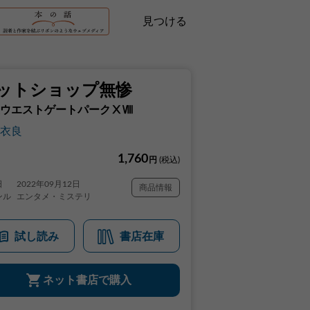
見つける
ットショップ無惨
ウエストゲートパークⅩⅧ
衣良
1,760
円
(税込)
日
2022年09月12日
商品情報
ンル
エンタメ・ミステリ
試し読み
書店在庫
ネット書店で購入