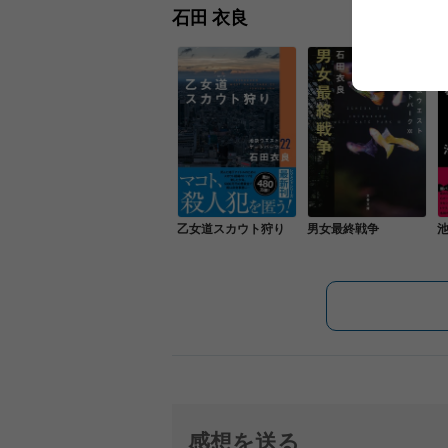
石田 衣良
乙女道スカウト狩り
男女最終戦争
池
感想を送る