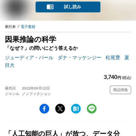
試し読み
単行本
電子書籍
因果推論の科学
「なぜ？」の問いにどう答えるか
ジューディア・パール
ダナ・マッケンジー
松尾豊
夏
目大
3,740
円
(税込)
発売日
2022年09月12日
商品情報
ジャンル
ノンフィクション
「人工知能の巨人」が放つ、データ分