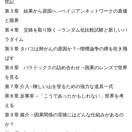
世記
第３章 結果から原因へ ─ベイジアンネットワークの真価
と限界
第４章 交絡を取り除く ─ランダム化比較試験と新しいパ
ラダイム
第５章 タバコは肺がんの原因か？─喫煙論争の煙を吹き飛
ばす
第６章 パラドックスの詰め合わせ ─因果のレンズで世界
を見る
第７章 介入─険しい山を登るための強力な道具一式
第８章 反事実 ─「こうであったかもしれない」世界を考
える
第９章 媒介 ─因果関係の背後にはどんな仕組みがあるの
か？