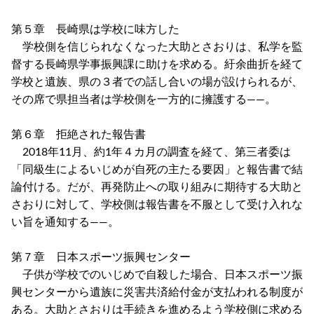
第５章 長崎県は学校に味方した
学校側を信じられなくなった大助とさおりは、私学を監
督する長崎県学事振興課に助けを求める。紆余曲折を経て
学校と遺族、県の３者での話し合いの場が設けられるが、
その席で県担当者は学校側を一方的に擁護する――。
第６章 拒絶された報告書
2018年11月、約1年４カ月の調査を経て、第三者委は
「同級生によるいじめが自死の主たる要因」と報告書で結
論付ける。だが、再発防止への取り組みに期待する大助と
さおりに対して、学校側は報告書を不服として受け入れな
い旨を通知する――。
第７章 日本スポーツ振興センター
子供が学校でのいじめで自殺した場合、日本スポーツ振
興センターから遺族に災害共済給付金が支払われる制度が
ある。大助とさおりは手続きを進めるよう学校側に求める