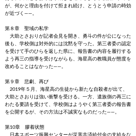
が、何かと理由を付けて拒まれ続け、とうとう申請の時効
が近づく――。
第８章 聖域の私学
大助とさおりが記者会見を開き、勇斗の件が公になった
後も、学校側は対外的には沈黙を守った。第三者委の認定
を受けて手のひらを返した県に、報告書の内容を履行する
よう再三の指導を受けながらも、海星高の教職員が態度を
改めることはなかった――。
第９章 悲劇、再び
2019年５月、海星高の生徒から新たな自殺者が出て、
大助とさおりは強い衝撃を受ける。一方、遺族側の再三に
わたる要請を受けて、学校側はようやく第三者委の報告書
を公開するが、その方法は不誠実なものだった――。
第10章 膠着状態
日本スポーツ振興センターが災害共済給付金の支給をな