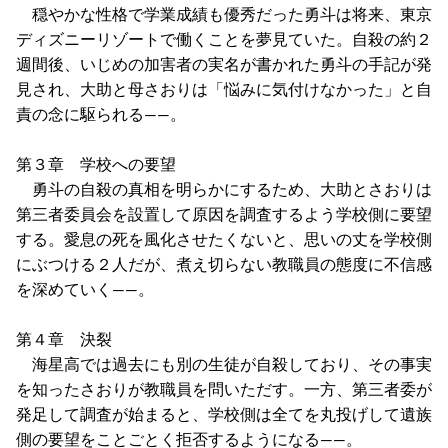
穏やかな性格で学業成績も優秀だった勇斗は将来、東京
ディズニーリゾートで働くことを夢見ていた。自殺の約２
週間後、いじめの加害者の実名が書かれた勇斗の手記が発
見され、大助と母さおりは「悩みに気付けなかった」と自
責の念に駆られる――。
第３章 学校への要望
勇斗の自殺の真相を明らかにするため、大助とさおりは
第三者委員会を設置して原因を調査するよう学校側に要望
する。愛息の死を風化させたくないと、思いの丈を学校側
にぶつける２人だが、煮え切らない教職員の態度に不信感
を深めていく――。
第４章 決裂
海星高では過去にも別の生徒が自殺しており、その事実
を知ったさおりが教職員を問いただす。一方、第三者委が
発足して調査が始まると、学校側は全てを丸投げして遺族
側の要望をことごとく拒否するようになる――。