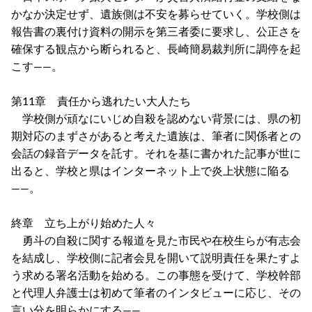
かなか決定せず、遺族側は不安を募らせていく。学校側は
報告書の裏付け資料の開示を第三者委に要求し、公正さを
確保する観点から断られると、長崎簡易裁判所に調停を起
こす――。
第11章 責任から逃れたい大人たち
学校側が頑なにいじめ自殺を認めない背景には、県の初
期対応のまずさがあると考えた遺族は、筆者に関係者との
会話の録音データを託す。それを基に書かれた記事が世に
出ると、学校と県はインターネット上で炎上状態に陥る
――。
終章 立ち上がり始めた人々
勇斗の自殺に関する報道を見た市民や在校生らが有志会
を結成し、学校側に記者会見を開いて説明責任を果たすよ
う求める署名活動を始める。この事態を受けて、学校幹部
と代理人弁護士は初めて筆者のインタビューに応じ、その
言い分を明らかにする――。