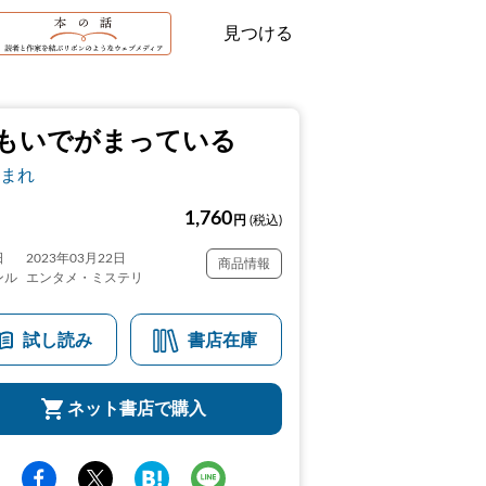
見つける
もいでがまっている
まれ
1,760
円
(税込)
日
2023年03月22日
商品情報
ンル
エンタメ・ミステリ
試し読み
書店在庫
ネット書店で購入