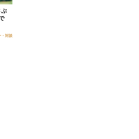
さぶ
で
ー・対談