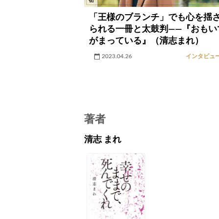
「王様のブランチ」でも心を揺
られる一冊と太鼓判――『おもい
がまっている』（清志まれ）
2023.04.26
インタビュ
著者
清志 まれ