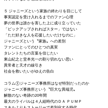
５ ジャニーズという家族の終わりを目にして
事実認定を受け入れるまでのファン心理
夢の世界は誰かを害した上に成り立っていた
「ピックアップされればスター」ではない
「ただ好きな人を応援したいだけなのに」
ジャニーズという〝家族〟への差別
ファンにとってのひとつの真実
タレントたちの言葉を信じたい
東山紀之と堂本光一の割り切れない思い
異常者と天才の線引き
社会を救いたいがゆえの告白
コラム①ジャニーズ事務所はなぜ特別だったのか
ジャニーズ事務所という〝巨大な異端児〟
解散のない奇跡の20年間
最大のライバルは４人組時代のＤＡ ＰＵＭＰ
スキルよりもストーリーで差別化する時代