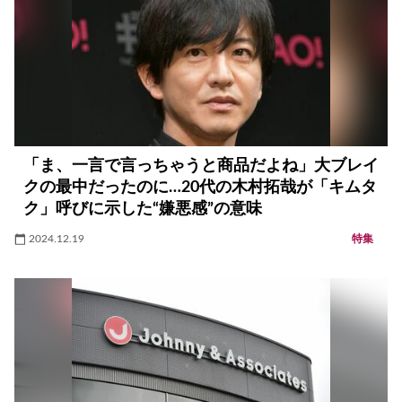
「ま、一言で言っちゃうと商品だよね」大ブレイ
クの最中だったのに…20代の木村拓哉が「キムタ
ク」呼びに示した“嫌悪感”の意味
2024.12.19
特集