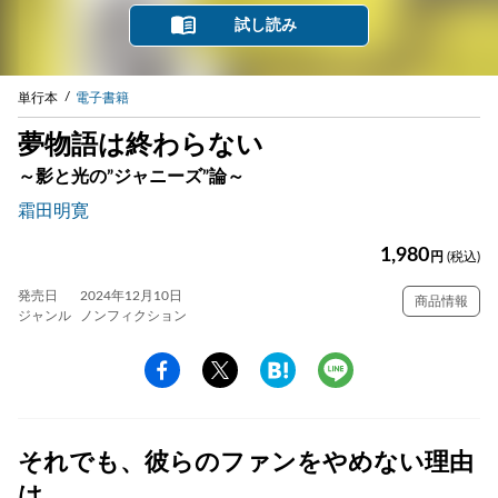
試し読み
単行本
電子書籍
夢物語は終わらない
～影と光の”ジャニーズ”論～
霜田明寛
1,980
円
(税込)
発売日
2024年12月10日
商品情報
ジャンル
ノンフィクション
それでも、彼らのファンをやめない理由
は