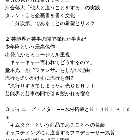
河合郁人「他人と違うことをする」の実践
タレント自ら企画書を書く文化
「自分次第」であることの希望とリスク
２ 芸能界と芸事の間で揺れた半世紀
少年隊という最高傑作
出発点からミュージカル重視
「キャーキャー言われてどうするの？」
堂本光一が〝ファンサ〟をしない理由
流行を追いかけずに流行を創る
〝流行りすぎてしまった〟光ＧＥＮＪＩ
芸能界と芸事の間で引き裂かれる宿命
３ ジャニーズ・スター――木村拓哉とＫｉｎＫｉ Ｋｉｄ
ｓ
「キムタク」という商品であることへの葛藤
キャスティングにも進言するプロデューサー気質