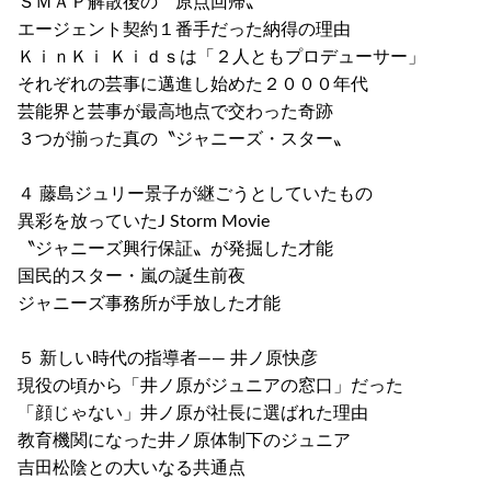
ＳＭＡＰ解散後の〝原点回帰〟
エージェント契約１番手だった納得の理由
ＫｉｎＫｉ Ｋｉｄｓは「２人ともプロデューサー」
それぞれの芸事に邁進し始めた２０００年代
芸能界と芸事が最高地点で交わった奇跡
３つが揃った真の〝ジャニーズ・スター〟
４ 藤島ジュリー景子が継ごうとしていたもの
異彩を放っていたJ Storm Movie
〝ジャニーズ興行保証〟が発掘した才能
国民的スター・嵐の誕生前夜
ジャニーズ事務所が手放した才能
５ 新しい時代の指導者―― 井ノ原快彦
現役の頃から「井ノ原がジュニアの窓口」だった
「顔じゃない」井ノ原が社長に選ばれた理由
教育機関になった井ノ原体制下のジュニア
吉田松陰との大いなる共通点