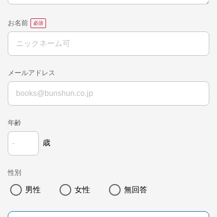
お名前
メールアドレス
年齢
歳
性別
男性
女性
無回答