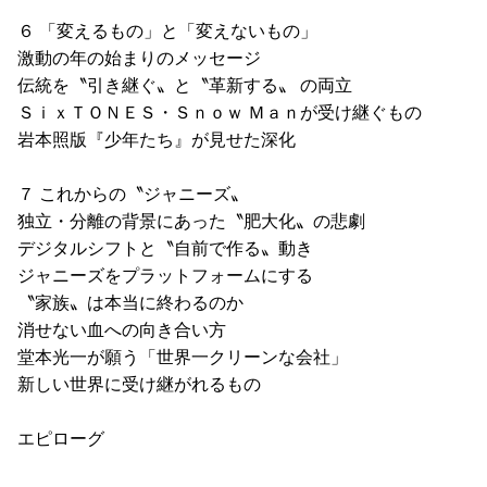
６ 「変えるもの」と「変えないもの」
激動の年の始まりのメッセージ
伝統を〝引き継ぐ〟と〝革新する〟 の両立
ＳｉｘＴＯＮＥＳ・Ｓｎｏｗ Ｍａｎが受け継ぐもの
岩本照版『少年たち』が見せた深化
７ これからの〝ジャニーズ〟
独立・分離の背景にあった〝肥大化〟の悲劇
デジタルシフトと〝自前で作る〟動き
ジャニーズをプラットフォームにする
〝家族〟は本当に終わるのか
消せない血への向き合い方
堂本光一が願う「世界一クリーンな会社」
新しい世界に受け継がれるもの
エピローグ