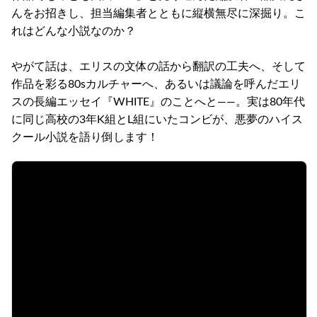
んをお招きし、担当編集者とともに縦横無尽に深掘り。こ
れはどんな小説なのか？
やがて話は、エリスの文体の話から翻訳の工夫へ、そして
作品を彩る80sカルチャーへ、あるいは議論を呼んだエリ
スの長編エッセイ『WHITE』のことへと――。実は80年代
に同じ高校の3年K組とL組にいたコンビが、悪夢のハイス
クール小説を語り倒します！