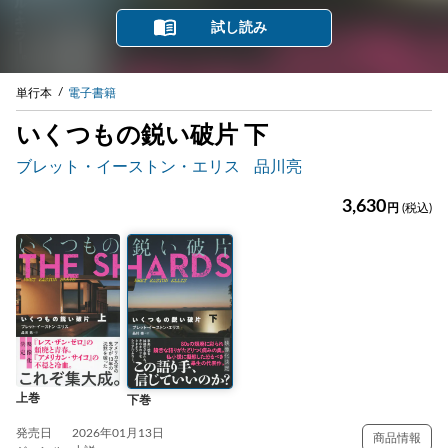
試し読み
単行本
電子書籍
いくつもの鋭い破片 下
ブレット・イーストン・エリス
品川亮
3,630
円
(税込)
上巻
下巻
発売日
2026年01月13日
商品情報