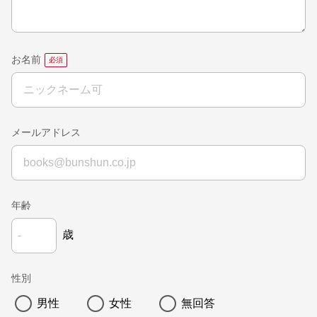
お名前
メールアドレス
年齢
歳
性別
男性
女性
無回答