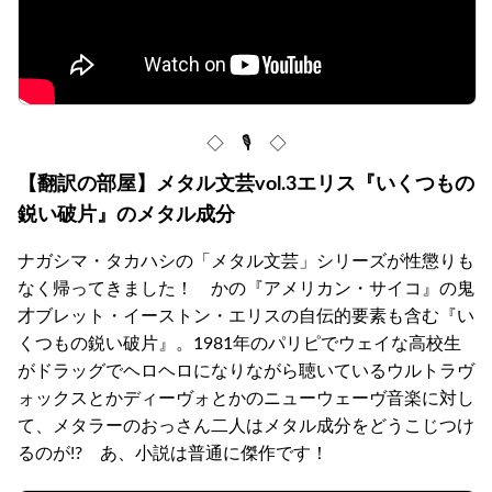
◇ 🎙 ◇
【翻訳の部屋】メタル文芸vol.3エリス『いくつもの
鋭い破片』のメタル成分
ナガシマ・タカハシの「メタル文芸」シリーズが性懲りも
なく帰ってきました！ かの『アメリカン・サイコ』の鬼
才ブレット・イーストン・エリスの自伝的要素も含む『い
くつもの鋭い破片』。1981年のパリピでウェイな高校生
がドラッグでヘロヘロになりながら聴いているウルトラヴ
ォックスとかディーヴォとかのニューウェーヴ音楽に対し
て、メタラーのおっさん二人はメタル成分をどうこじつけ
るのが!? あ、小説は普通に傑作です！