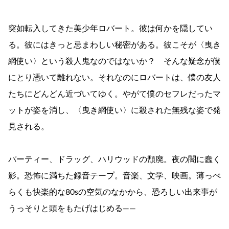
突如転入してきた美少年ロバート。彼は何かを隠してい
る。彼にはきっと忌まわしい秘密がある。彼こそが〈曳き
網使い〉という殺人鬼なのではないか？ そんな疑念が僕
にとり憑いて離れない。それなのにロバートは、僕の友人
たちにどんどん近づいてゆく。やがて僕のセフレだったマ
ットが姿を消し、〈曳き網使い〉に殺された無残な姿で発
見される。
パーティー、ドラッグ、ハリウッドの頽廃。夜の闇に蠢く
影。恐怖に満ちた録音テープ。音楽、文学、映画。薄っぺ
らくも快楽的な80sの空気のなかから、恐ろしい出来事が
うっそりと頭をもたげはじめる――