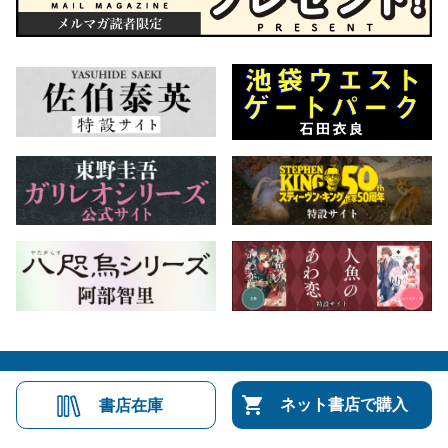
会社概要
自費出版のご案内
お問合せ
ネット書店で購入
書店在庫
株式会社文藝春秋
文春オンライン
Number Web
CREA WEB
Copyright © Bungeishunju Ltd.