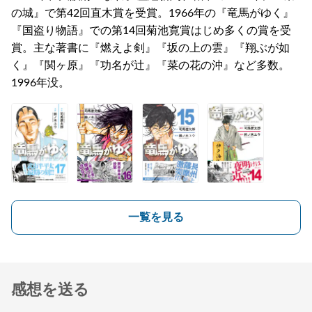
の城』で第42回直木賞を受賞。1966年の『竜馬がゆく』
『国盗り物語』での第14回菊池寛賞はじめ多くの賞を受
賞。主な著書に『燃えよ剣』『坂の上の雲』『翔ぶが如
く』『関ヶ原』『功名が辻』『菜の花の沖』など多数。
1996年没。
一覧を見る
感想を送る