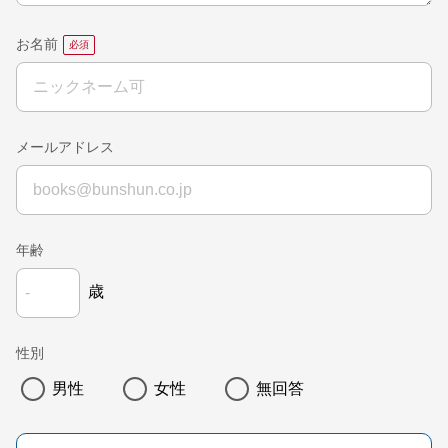
お名前
メールアドレス
年齢
歳
性別
男性
女性
無回答