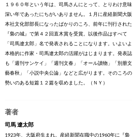
１９６０年という年は、司馬さんにとって、とりわけ意味
深い年であったにちがいありません。１月に産経新聞大阪
本社文化部部長になったばかりのころ、前年に刊行された
『梟の城』で第４２回直木賞を受賞。以後作品はすべて
「司馬遼太郎」名で発表されることになります。いよいよ
本格的に作家・司馬遼太郎の活躍がはじまります。発表誌
も「週刊サンケイ」「週刊文春」「オール讀物」「別册文
藝春秋」「小説中央公論」などと広がります。そのころの
勢いのある短篇１２篇を収めました。（ＮＹ）
著者
司馬 遼太郎
1923年、大阪府生まれ。産経新聞在職中の1960年に『梟