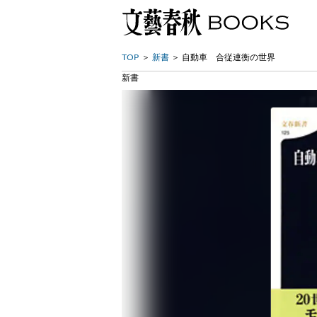
TOP
新書
自動車 合従連衡の世界
新書