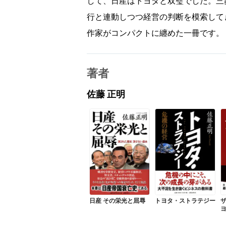
して、日産はトヨタと双璧でした。三
行と連動しつつ経営の判断を模索して
作家がコンパクトに纏めた一冊です。
著者
佐藤 正明
日産 その栄光と屈辱
トヨタ・ストラテジー
ヨ