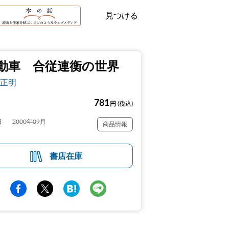
見つける
動車 合従連衡の世界
正明
781
円
(税込)
日
2000年09月
商品情報
書店在庫