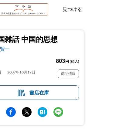
見つける
国雑話 中国的思想
賢一
803
円
(税込)
日
2007年10月19日
商品情報
書店在庫