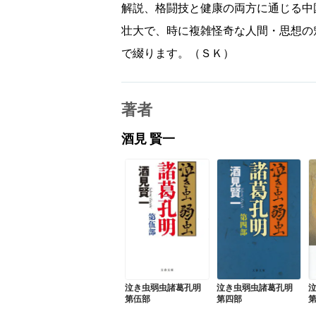
解説、格闘技と健康の両方に通じる中
壮大で、時に複雑怪奇な人間・思想の
で綴ります。（ＳＫ）
著者
酒見 賢一
泣き虫弱虫諸葛孔明
泣き虫弱虫諸葛孔明
第伍部
第四部