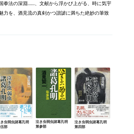
国拳法の深淵……、文献から浮かび上がる、時に気宇
魅力を、酒見流の真剣かつ諧謔に満ちた絶妙の筆致
泣き虫弱虫諸葛孔明
泣き虫弱虫諸葛孔明
泣き虫弱虫諸葛孔明
第参部
第伍部
第四部