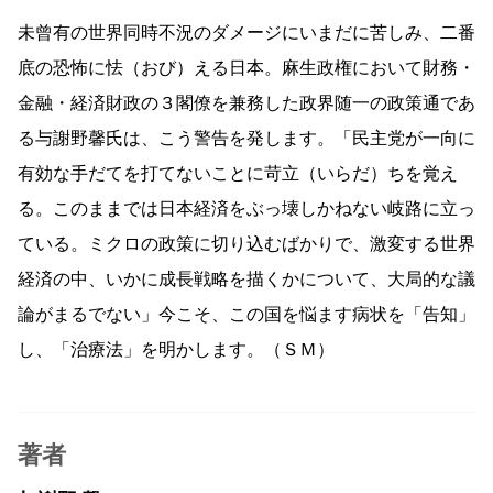
未曾有の世界同時不況のダメージにいまだに苦しみ、二番
底の恐怖に怯（おび）える日本。麻生政権において財務・
金融・経済財政の３閣僚を兼務した政界随一の政策通であ
る与謝野馨氏は、こう警告を発します。「民主党が一向に
有効な手だてを打てないことに苛立（いらだ）ちを覚え
る。このままでは日本経済をぶっ壊しかねない岐路に立っ
ている。ミクロの政策に切り込むばかりで、激変する世界
経済の中、いかに成長戦略を描くかについて、大局的な議
論がまるでない」今こそ、この国を悩ます病状を「告知」
し、「治療法」を明かします。（ＳＭ）
著者