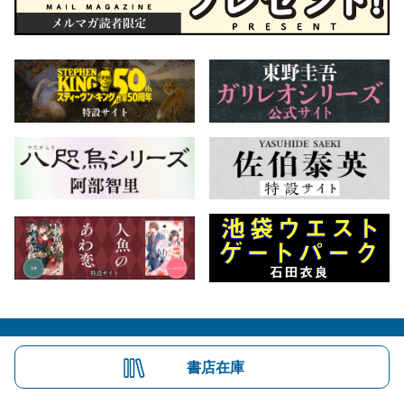
会社概要
自費出版のご案内
お問合せ
書店在庫
株式会社文藝春秋
文春オンライン
Number Web
CREA WEB
Copyright © Bungeishunju Ltd.