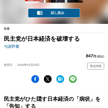
試し読み
新書
民主党が日本経済を破壊する
与謝野馨
847
円
(税込)
発売日
2010年01月20日
商品情報
民主党がひた隠す日本経済の「病状」を
「告知」する