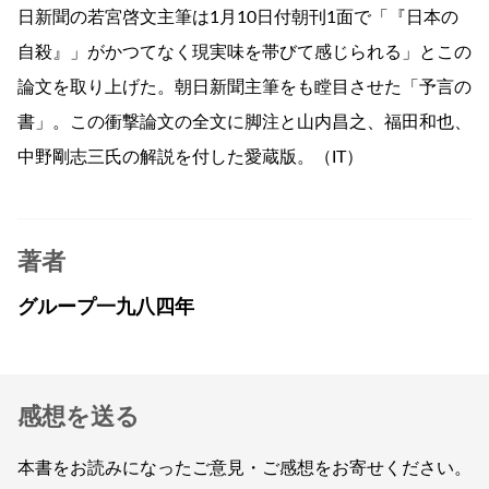
日新聞の若宮啓文主筆は1月10日付朝刊1面で「『日本の
自殺』」がかつてなく現実味を帯びて感じられる」とこの
論文を取り上げた。朝日新聞主筆をも瞠目させた「予言の
書」。この衝撃論文の全文に脚注と山内昌之、福田和也、
中野剛志三氏の解説を付した愛蔵版。（IT）
著者
グループ一九八四年
感想を送る
本書をお読みになったご意見・ご感想をお寄せください。