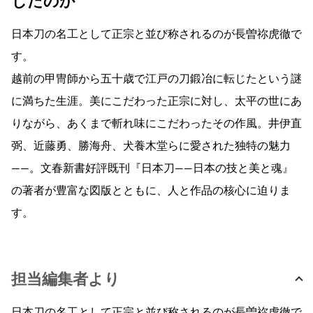
じたのか
日本刀の名工として正宗と並び称されるのが長曽祢虎徹で
す。
越前の甲冑師から五十歳で江戸の刀鍛冶に転じたという謎
に満ちた生涯。美にこだわった正宗に対し、太平の世にあ
りながら、あくまで斬れ味にこだわったその作風。井伊直
弼、近藤勇、勝海舟、犬養木堂らに愛された独特の魅力
――。文春新書好評既刊『日本刀――日本の技と美と魂』
の著者が豊富な図版とともに、人と作品の核心に迫りま
す。
担当編集者より
日本刀の名工として正宗と並び称されるのが長曽祢虎徹で