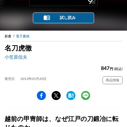
試し読み
新書
電子書籍
名刀虎徹
小笠原信夫
847
円
(税込)
発売日
2013年05月20日
商品情報
越前の甲冑師は、なぜ江戸の刀鍛冶に転