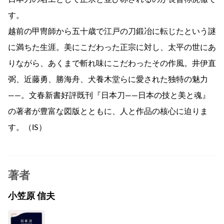
す。
越前の甲冑師から五十歳で江戸の刀鍛冶に転じたという謎
に満ちた生涯。美にこだわった正宗に対し、太平の世にあ
りながら、あくまで斬れ味にこだわったその作風。井伊直
弼、近藤勇、勝海舟、犬養木堂らに愛された独特の魅力
――。文春新書好評既刊『日本刀――日本の技と美と魂』
の著者が豊富な図版とともに、人と作品の核心に迫りま
す。（IS）
著者
小笠原 信夫