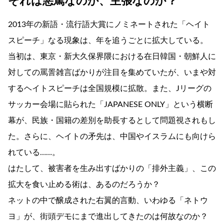
それは悪罵なのか、主張なのか？
2013年の新語・流行語大賞にノミネートされた「ヘイト
スピーチ」なる現象は、年を追うごとに拡大している。
当初は、東京・新大久保界隈における在日韓国・朝鮮人に
対しての罵詈雑言ばかりが注目を集めていたが、いまや対
するヘイトスピーチは全国規模に拡散。また、Jリーグの
サッカー会場に貼られた「JAPANESE ONLY」という横断
幕が、民族・国籍の差別を助長するとして問題視されもし
た。さらに、ヘイトの矛先は、中国やイスラムにも向けら
れている……。
はたして、被害者を生み出すばかりの「排外主義」、この
拡大を食い止める術は、あるのだろうか？
ネットの中で醸成された右翼的言動、いわゆる「ネトウ
ヨ」が、街頭デモにまで進出してきたのは何故なのか？