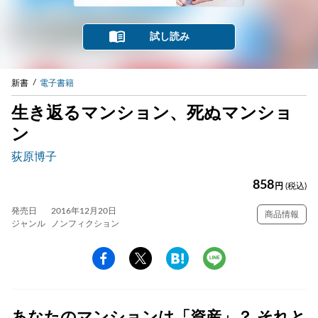
試し読み
新書
電子書籍
生き返るマンション、死ぬマンショ
ン
荻原博子
858
円
(税込)
発売日
2016年12月20日
商品情報
ジャンル
ノンフィクション
あなたのマンションは「資産」？ それと