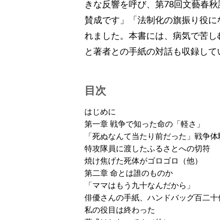
きな反響を呼び、第78回文藝春
賛成です」「法制化の旗振り役に
れました。本書には、病気で苦し
と著者との手紙の対話も収録して
目次
はじめに
第一章 戦争で知った命の「軽さ」
「死ぬなんて当たり前だった」戦争体
特攻隊員に渡したふるさとへの切符
焼け焦げた死体がゴロゴロ（他）
第二章 命とは誰のものか
「ママはもう九十なんだから」
俳優さんの手紙、ハンドバッグ百二十
私の役目は終わった