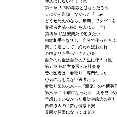
葬式はしないで！（他）
第三章 人間の尊厳とはなんだろう
夫にがん告知しなかった苦しみ
どうせ死ぬのなら、最期までタバコを
文學者之墓へ時計を入れる（他）
第四章 私は安楽死で逝きたい
相続相手もな無し、自分で作ったお金
楽しく過ごして、終わればお別れ
身内よりお手伝いさんが楽
自分のお金は自分の人生に使う（他）
第五章 死に方を選べる社会を
昔の医者は「看取り」専門だった
患者の心を見ない医者たち
看取り医の未来――『渡鬼』の本間英
第六章 二十歳になったら、死を見つ
予想していなかった反対や懸念の声も
自殺原因の半数は健康不安
貧困が原因になってはダメ