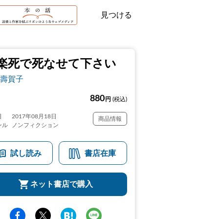
見つける
楽死で死なせて下さい
壽賀子
880
円
(税込)
日
2017年08月18日
商品情報
ンル
ノンフィクション
試し読み
書店在庫
ネット書店で購入