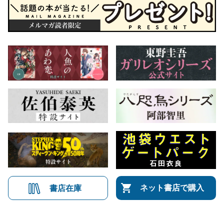
ネット書店で購入
書店在庫
会社概要
自費出版のご案内
お問合せ
株式会社文藝春秋
文春オンライン
Number Web
CREA WEB