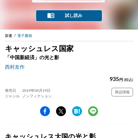
試し読み
新書
電子書籍
キャッシュレス国家
「中国新経済」の光と影
西村友作
935
円
(税込)
発売日
2019年04月19日
商品情報
ジャンル
ノンフィクション
キャッシュレス大国の光と影