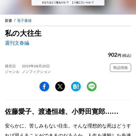
新書
電子書籍
私の大往生
週刊文春編
902
円
(税込)
発売日
2019年08月20日
商品情報
ジャンル
ノンフィクション
佐藤愛子、渡邉恒雄、小野田寛郎……
安らかに、苦しみもない往生。そんな理想的な死はどうす
れば迎えることができるのだろうか。人生を達観した先達