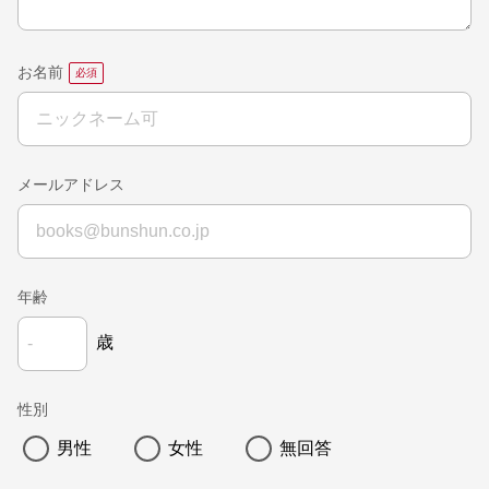
お名前
メールアドレス
年齢
歳
性別
男性
女性
無回答