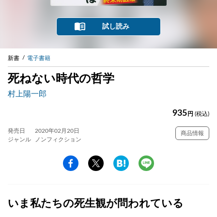
試し読み
新書
電子書籍
死ねない時代の哲学
村上陽一郎
935
円
(税込)
発売日
2020年02月20日
商品情報
ジャンル
ノンフィクション
いま私たちの死生観が問われている