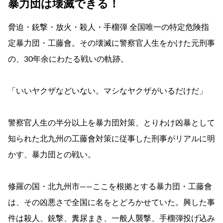
暴力団は壊滅できる！
脅迫・銃撃・放火・殺人・手榴弾 全国唯一の特定危険指
定暴力団・工藤會。その壊滅に警察官人生をかけた元刑事
の、30年余にわたる戦いの軌跡。
「いいヤクザなどいない。マシなヤクザがいるだけだ」
警察官人生の半分以上を暴力団対策、とりわけ凶暴として
知られた北九州の工藤會対策に従事した刑事がリアルに明
かす、暴力団との戦い。
修羅の国・北九州市――ここを根拠とする暴力団・工藤會
は、その凶悪さで全国に名をとどろかせていた。興した事
件は殺人、銃撃、糞尿まき、一般人襲撃、手榴弾投げ込み