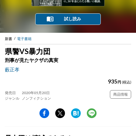
試し読み
新書
電子書籍
県警VS暴力団
刑事が見たヤクザの真実
藪正孝
935
円
(税込)
発売日
2020年05月20日
商品情報
ジャンル
ノンフィクション