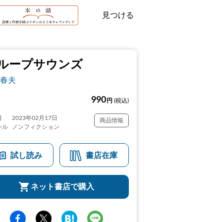
見つける
ループサウンズ
春夫
990
円
(税込)
日
2023年02月17日
商品情報
ンル
ノンフィクション
試し読み
書店在庫
ネット書店で購入