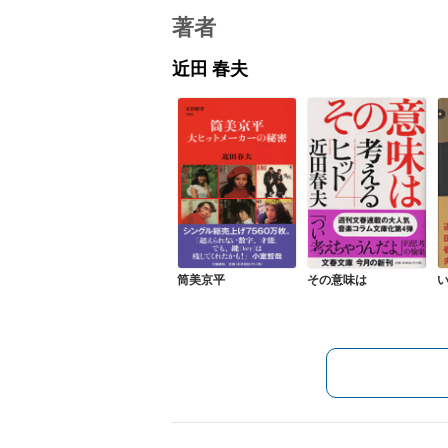
著者
近田 春夫
筒美京平
その意味は