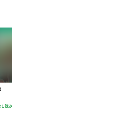
の
めし読み