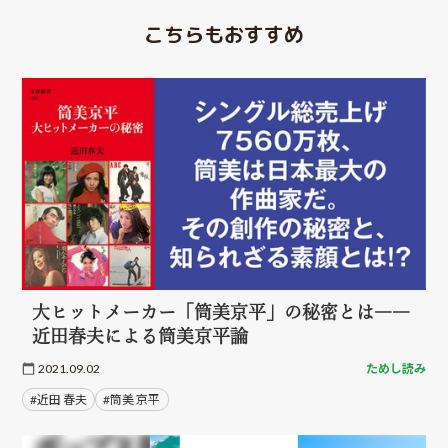
こちらもおすすめ
大ヒットメーカー「筒美京平」の秘密とは――
近田春夫による筒美京平論
2021.09.02
ためし読み
#近田 春夫
#筒美 京平