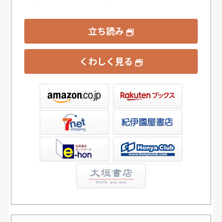
立ち読み
くわしく見る
ックス
屋書店ウェブストア
Club