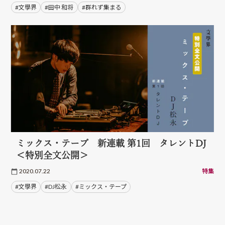
#文學界
#田中 和将
#群れず集まる
ミックス・テープ 新連載 第1回 タレントDJ
＜特別全文公開＞
2020.07.22
特集
#文學界
#DJ松永
#ミックス・テープ