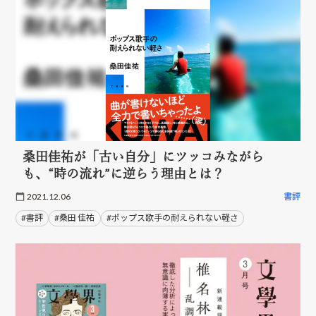
桑田佳祐が「古い自分」にツッコみながら
も、“時の流れ”に逆らう理由とは？
2021.12.06
書評
#書評
#桑田 佳祐
#ポップス歌手の耐えられない軽さ