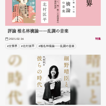
評論 椎名林檎論――乱調の音楽
2021.02.16
特集
#文學界
#北村 匡平
#椎名林檎論──乱調の音楽