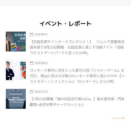
イベント・レポート
2026.08.05
【石田衣良サインカードプレゼント！】 ジュンク堂書店池
袋本店で8月22日開催 石田衣良と過ごす池袋ナイト「池袋
ウエストゲートパークと走った30年」
2026.08.03
ロッキード事件に材をとった新刊小説『シャドーゲーム』を
刊行、真山仁氏はなぜ再びロッキード事件に挑んだのか【ベ
ストセラーノンフィクション『ロッキード』から5年】
2026.07.09
【7月20日開催「海の日記念行事2026」】直木賞作家・門井
慶喜×永井紗耶子トークセッション
矢