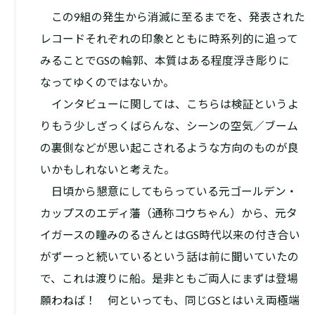
この9組の発生から消滅に至るまでを、発表された
レコードそれぞれの印象とともに時系列的に追って
みることでGSの輪郭、本質はある程度浮き彫りに
なってゆくのではないか。
インタビューに関しては、こちらは検証というよ
りもう少しざっくばらんな、シーンの空気／ブーム
の裏側などが思い起こされるような方向のものが良
いかもしれないと考えた。
日頃から懇意にしてもらっている元ゴールデン・
カップスのエディ藩（通称コウちゃん）から、元タ
イガースの瞳みのるさんとはGS時代以来の付き合い
がずーっと続いているという話は前に聞いていたの
で、これは渡りに船。是非ともご両人にまずは登場
願わねば！ 何といっても、同じGSとはいえ両極端