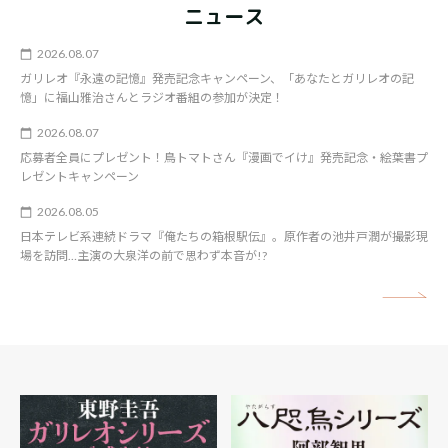
ニュース
2026.08.07
ガリレオ『永遠の記憶』発売記念キャンペーン、「あなたとガリレオの記
憶」に福山雅治さんとラジオ番組の参加が決定！
2026.08.07
応募者全員にプレゼント！鳥トマトさん『漫画でイけ』発売記念・絵葉書プ
レゼントキャンペーン
2026.08.05
日本テレビ系連続ドラマ『俺たちの箱根駅伝』。原作者の池井戸潤が撮影現
場を訪問…主演の大泉洋の前で思わず本音が!?
矢