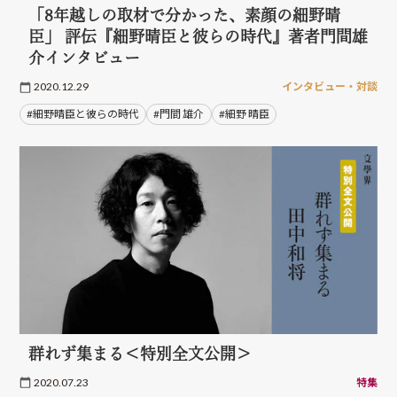
「8年越しの取材で分かった、素顔の細野晴
臣」 評伝『細野晴臣と彼らの時代』著者門間雄
介インタビュー
2020.12.29
インタビュー・対談
#細野晴臣と彼らの時代
#門間 雄介
#細野 晴臣
群れず集まる＜特別全文公開＞
2020.07.23
特集