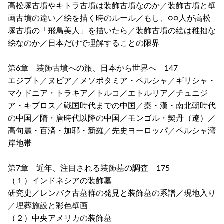
高松塚古墳やキトラ古墳は装飾古墳なのか／装飾古墳と壁
画古墳の違い／絵を描く時のルール／もし、○○人が高松
塚古墳の「飛鳥美人」を描いたら／装飾古墳の絵は稚拙な
絵なのか／日本だけで理解することの限界
第6章 装飾古墳への旅、日本から世界へ 147
エジプト／ヌビア／メソポタミア・ペルシャ／ギリシャ・
マケドニア・トラキア／トルコ／エトルリア／チュニジ
ア・キプロス／戦国時代までの中国／秦・漢・南北朝時代
の中国／隋・唐時代以降の中国／モンゴル・契丹（遼）／
高句麗・百済・加耶・新羅／先史ヨーロッパ／ペルシャ湾
岸地帯
第7章 近年、注目される装飾墓の調査 175
（１）インドネシアの装飾墓
研究史／レンバク古墓群の発見と装飾墓の系譜／現地入り
／埋葬施設と彩色壁画
（２）中央アメリカの装飾墓