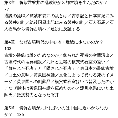
第3章 筑紫君磐井の乱敗戦が装飾古墳を生んだのか？
77
通説の提唱／筑紫君磐井の乱とは／古事記と日本書紀にみ
る磐井の乱／筑後国風土記にみる磐井の乱／石人石馬／石
人石馬から装飾古墳へ／通説に反証する
第4章 なぜ古墳時代の中心地・近畿に少ないのか？
103
古墳の装飾は誰のためなのか／飾られた死者の空間演出／
古墳時代の埋葬施設／九州と近畿の横穴式石室の違い／
「飾られた死者」と「隠された死者」／東日本の装飾古墳
／白土の意味／黄泉国神話／文化によって異なる死のイメ
ージ／黄泉国への副葬品／横穴式石室はいつ普及したのか
／なぜ継体は黄泉国神話を広めたのか／淀川水系にいた土
師氏／抵抗勢力となった磐井
第5章 装飾古墳が九州に多いのは中国に近いからなの
か？ 135