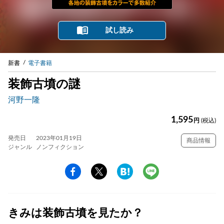
試し読み
新書
電子書籍
装飾古墳の謎
河野一隆
1,595
円
(税込)
発売日
2023年01月19日
商品情報
ジャンル
ノンフィクション
きみは装飾古墳を見たか？