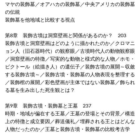
マヤの装飾墓／オアハカの装飾墓／中央アメリカの装飾墓
の伝統
装飾墓を他地域と比較する視点
第8章 装飾古墳は洞窟壁画と関係があるのか？ 203
装飾古墳と洞窟壁画はどのように描かれたのか／クロマニ
ョン人（旧石器時代）の観察眼／古墳時代人の動物観察眼
／洞窟壁画の特徴／写実的な動物と様式的な人物／ホモ・
ピクトール（絵描き人）の遺伝子／装飾古墳の展開～収斂
する装飾古墳～／装飾古墳・装飾墓の人物表現を整理する
／装飾棺の展開／彩色壁画が主体ではない装飾墓／飾られ
る墓を生み出した死生観とは？
第9章 装飾古墳・装飾墓と王墓 237
時期・地域が偏在する王墓／王墓の登場とその背景／構造
上の特徴と成立要因／葬送儀礼／埋葬される王とはどんな
人物だったのか／王墓と装飾古墳・装飾墓の比較考古学