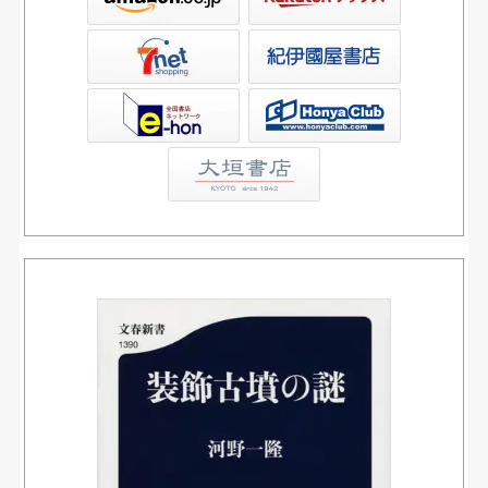
屋書店ウェブストア
Club