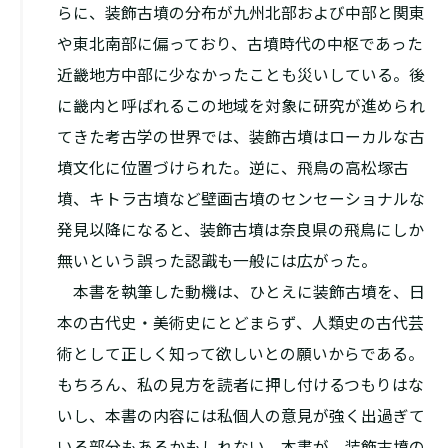
らに、装飾古墳の分布が九州北部および中部と関東
や東北南部に偏っており、古墳時代の中枢であった
近畿地方中部に少なかったことも災いしている。後
に畿内と呼ばれるこの地域を対象に研究が進められ
てきた考古学の世界では、装飾古墳はローカルな古
墳文化に位置づけられた。逆に、飛鳥の高松塚古
墳、キトラ古墳など壁画古墳のセンセーショナルな
発見以降になると、装飾古墳は奈良県の飛鳥にしか
無いという誤った認識も一般には広がった。
本書を執筆した動機は、ひとえに装飾古墳を、日
本の古代史・美術史にとどまらず、人類史の古代芸
術として正しく知って欲しいとの願いからである。
もちろん、私の見方を読者に押し付けるつもりはな
いし、本書の内容には私個人の意見が強く出過ぎて
いる部分もあるかもしれない。本書が、装飾古墳の