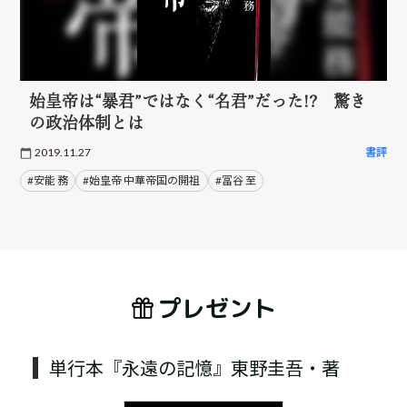
始皇帝は“暴君”ではなく“名君”だった!? 驚き
の政治体制とは
2019.11.27
書評
#安能 務
#始皇帝 中華帝国の開祖
#冨谷 至
プレゼント
単行本『永遠の記憶』東野圭吾・著