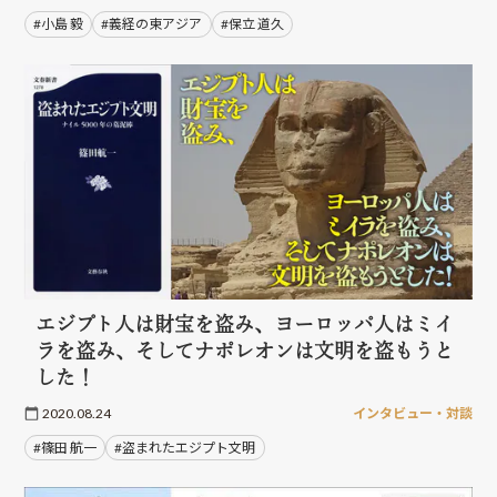
#小島 毅
#義経の東アジア
#保立 道久
エジプト人は財宝を盗み、ヨーロッパ人はミイ
ラを盗み、そしてナポレオンは文明を盗もうと
した！
2020.08.24
インタビュー・対談
#篠田 航一
#盗まれたエジプト文明