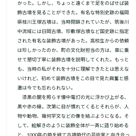
かった。しかし、ちょっと遠くまで足をのばせば装
飾古墳を見ることができた。有名な特別史跡の福岡
県桂川王塚古墳は、当時閉鎖されていたが、筑後川
中流域には日岡古墳、珍敷塚古墳など国史跡に指定
された有名な装飾古墳があった。高校生からの依頼
は珍しかったのか、町の文化財担当の方は、車に乗
せて懇切丁寧に装飾古墳を説明してくれた。もっと
も、当時の私がそれを十分に理解できたとは思えな
いけれど、初めて装飾古墳をこの目で見た興奮と感
激は今でも忘れられない。
漆黒の闇を照らす懐中電灯の光に浮かび上がる、
黒や赤の線。次第に目が慣れてくるとそれらが、人
物や動物、幾何学文などの像を結ぶようになる。そ
して、絵解きのように装飾全体が一斉に語り始める
と、1000年の時を経て古墳時代の芸術家と向き合っ