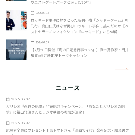
ウエストゲートパークと走った30年」
2026.08.03
ロッキード事件に材をとった新刊小説『シャドーゲーム』を
刊行、真山仁氏はなぜ再びロッキード事件に挑んだのか【ベ
ストセラーノンフィクション『ロッキード』から5年】
2026.07.09
【7月20日開催「海の日記念行事2026」】直木賞作家・門井
慶喜×永井紗耶子トークセッション
矢
ニュース
2026.08.07
ガリレオ『永遠の記憶』発売記念キャンペーン、「あなたとガリレオの記
憶」に福山雅治さんとラジオ番組の参加が決定！
2026.08.07
応募者全員にプレゼント！鳥トマトさん『漫画でイけ』発売記念・絵葉書プ