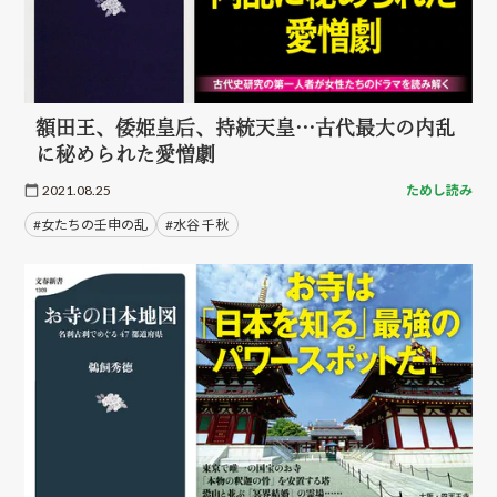
額田王、倭姫皇后、持統天皇…古代最大の内乱
に秘められた愛憎劇
2021.08.25
ためし読み
#女たちの壬申の乱
#水谷 千秋