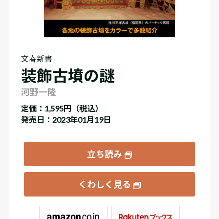
文春新書
装飾古墳の謎
河野一隆
定価：
1,595円（税込）
発売日：2023年01月19日
立ち読み
くわしく見る
ックス