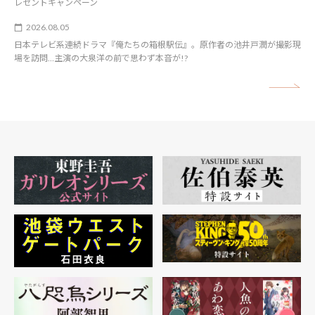
レゼントキャンペーン
2026.08.05
日本テレビ系連続ドラマ『俺たちの箱根駅伝』。原作者の池井戸潤が撮影現
場を訪問…主演の大泉洋の前で思わず本音が!?
矢