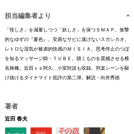
担当編集者より
「怪しさ」を減量しつつ「妖しさ」を保つＳＭＡＰ。衝撃
的なゆずの『夏色』。安易なサビに逃げないスガシカオ。
レトロな湿気が被虐的快感のＭＩＳＩＡ。思考停止のつぼ
を知るマッサージ師・ＴＵＢＥ。聴くものを震撼させる椎
名林檎。近田ｖｓ阿久、小室対談も収録。邦楽シーンを駆
け抜けるダイナマイト批評の第二弾。解説・向井秀徳
著者
近田 春夫