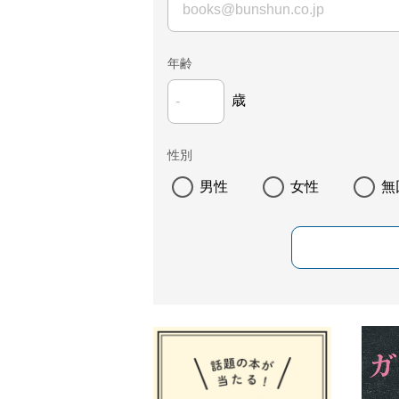
年齢
歳
性別
男性
女性
無