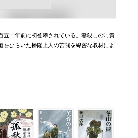
百五十年前に初登攀されている。妻殺しの呵責
道をひらいた播隆上人の苦闘を綿密な取材によ