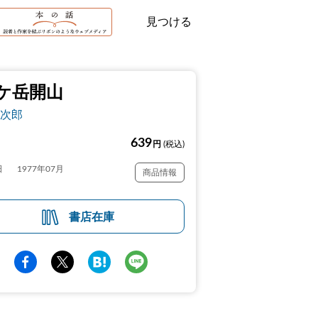
見つける
ケ岳開山
次郎
639
円
(税込)
日
1977年07月
商品情報
書店在庫