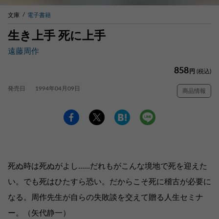
文庫
電子書籍
生き上手 死に上手
遠藤周作
858
円
(税込)
発売日
1994年04月09日
商品情報
死ぬ時は死ぬがよし……だれもがこんな境地で死を迎えた
い。でも死はひたすら恐い。だからこそ死に稽古が必要に
なる。周作先生が自らの失敗談を交えて贈る人生セミナ
ー。（矢代静一）