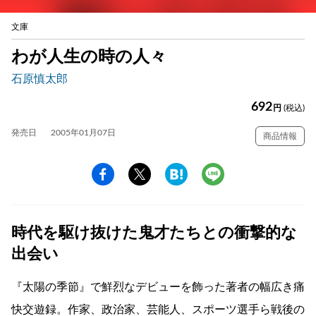
文庫
わが人生の時の人々
石原慎太郎
692
円
(税込)
発売日
2005年01月07日
商品情報
時代を駆け抜けた鬼才たちとの衝撃的な
出会い
『太陽の季節』で鮮烈なデビューを飾った著者の幅広き痛
快交遊録。作家、政治家、芸能人、スポーツ選手ら戦後の