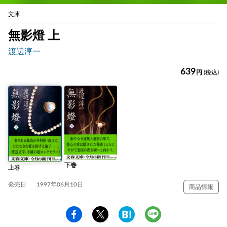
文庫
無影燈 上
渡辺淳一
639
円
(税込)
下巻
上巻
発売日
1997年06月10日
商品情報