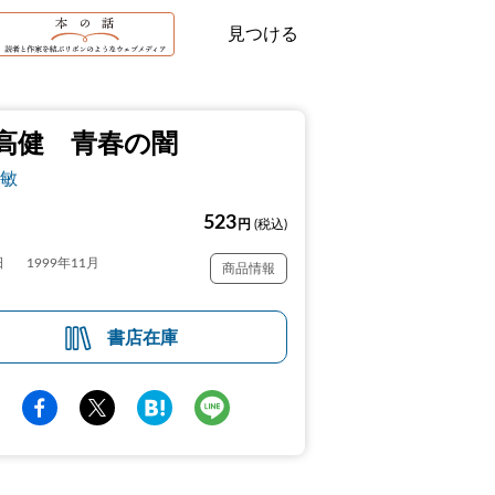
見つける
高健 青春の闇
敏
523
円
(税込)
日
1999年11月
商品情報
書店在庫