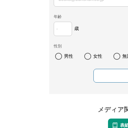
年齢
歳
性別
男性
女性
無
メディア
表